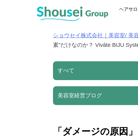
S
ヘアサロ
k
i
p
ショウセイ株式会社｜美容室/ 美
t
素”だけなのか？ Viváte BIJU 
o
c
すべて
o
n
t
美容室経営ブログ
e
n
t
「ダメージの原因」は、