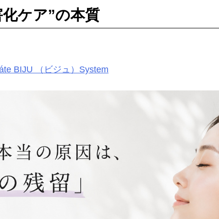
害化ケア”の本質
váte BIJU （ビジュ）System