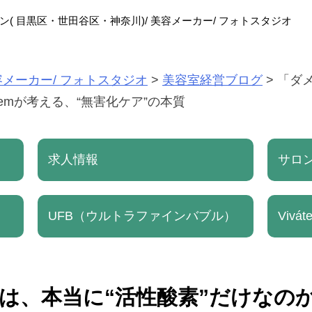
ン( 目黒区・世田谷区・神奈川)/
美容メーカー/ フォトスタジオ
容メーカー/ フォトスタジオ
>
美容室経営ブログ
>
「ダ
Systemが考える、“無害化ケア”の本質
求人情報
サロ
UFB（ウルトラファインバブル）
Vivá
本当に“活性酸素”だけなのか？ Viv