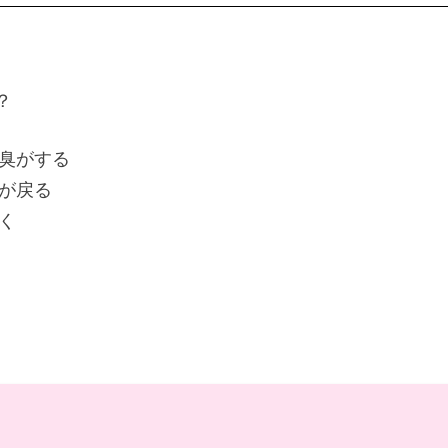
？
臭がする
が戻る
く