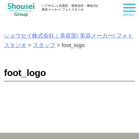
S
ヘアサロン( 目黒区・世田谷区・神奈川)/
美容メーカー/ フォトスタジオ
k
i
p
ショウセイ株式会社｜美容室/ 美容メーカー/ フォト
t
スタジオ
>
スタッフ
>
foot_logo
o
c
foot_logo
o
n
t
e
n
t